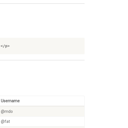
.</p>
Username
@mdo
@fat