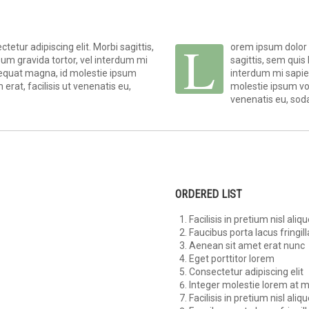
L
etur adipiscing elit. Morbi sagittis,
orem ipsum dolor s
psum gravida tortor, vel interdum mi
sagittis, sem quis 
nsequat magna, id molestie ipsum
interdum mi sapien
erat, facilisis ut venenatis eu,
molestie ipsum vol
venenatis eu, soda
ORDERED LIST
Facilisis in pretium nisl aliqu
Faucibus porta lacus fringill
Aenean sit amet erat nunc
Eget porttitor lorem
Consectetur adipiscing elit
Integer molestie lorem at 
Facilisis in pretium nisl aliqu