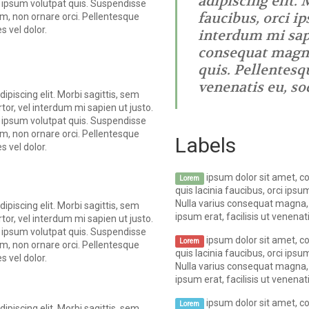
adipiscing elit. 
 ipsum volutpat quis. Suspendisse
faucibus, orci i
iam, non ornare orci. Pellentesque
s vel dolor.
interdum mi sapi
consequat magna
quis. Pellentesqu
venenatis eu, sod
piscing elit. Morbi sagittis, sem
- Author name here
rtor, vel interdum mi sapien ut justo.
 ipsum volutpat quis. Suspendisse
iam, non ornare orci. Pellentesque
Labels
s vel dolor.
ipsum dolor sit amet, co
Lorem
quis lacinia faucibus, orci ipsu
Nulla varius consequat magna, 
piscing elit. Morbi sagittis, sem
ipsum erat, facilisis ut venenati
rtor, vel interdum mi sapien ut justo.
 ipsum volutpat quis. Suspendisse
ipsum dolor sit amet, co
Lorem
iam, non ornare orci. Pellentesque
quis lacinia faucibus, orci ipsu
s vel dolor.
Nulla varius consequat magna, 
ipsum erat, facilisis ut venenati
ipsum dolor sit amet, co
Lorem
piscing elit. Morbi sagittis, sem