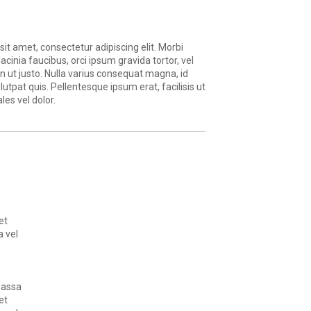
it amet, consectetur adipiscing elit. Morbi
lacinia faucibus, orci ipsum gravida tortor, vel
 ut justo. Nulla varius consequat magna, id
utpat quis. Pellentesque ipsum erat, facilisis ut
les vel dolor.
et
a vel
massa
et