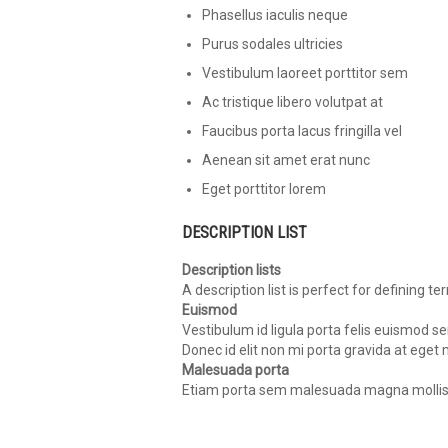
Phasellus iaculis neque
Purus sodales ultricies
Vestibulum laoreet porttitor sem
Ac tristique libero volutpat at
Faucibus porta lacus fringilla vel
Aenean sit amet erat nunc
Eget porttitor lorem
DESCRIPTION LIST
Description lists
A description list is perfect for defining te
Euismod
Vestibulum id ligula porta felis euismod se
Donec id elit non mi porta gravida at eget
Malesuada porta
Etiam porta sem malesuada magna mollis