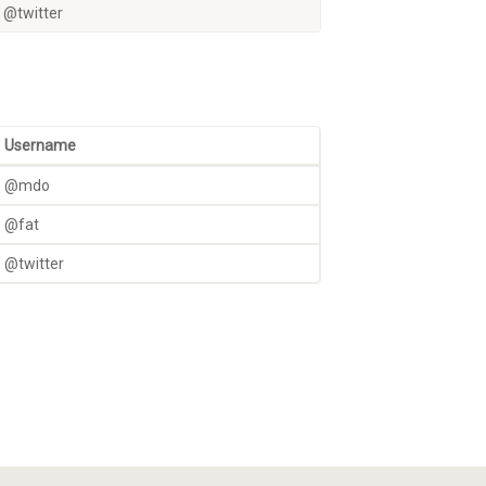
@twitter
Username
@mdo
@fat
@twitter